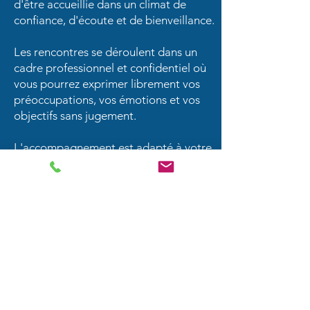
d'être accueillie dans un climat de
confiance, d'écoute et de bienveillance.
Les rencontres se déroulent dans un
cadre professionnel et confidentiel où
vous pourrez exprimer librement vos
préoccupations, vos émotions et vos
objectifs sans jugement.
L'accompagnement est adapté à votre
réalité afin de favoriser des
changements concrets et durables.
Thérapie individuelle à Saint-
Michel et sur la Rive-Sud de
Montréal
Guy Marion accompagne des