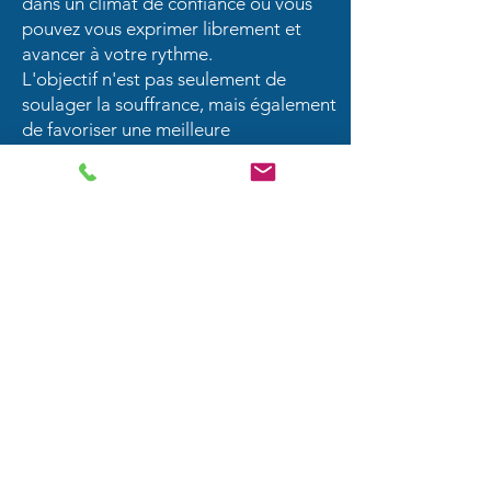
dans un climat de confiance où vous
pouvez vous exprimer librement et
avancer à votre rythme.
L'objectif n'est pas seulement de
soulager la souffrance, mais également
de favoriser une meilleure
compréhension de soi et un
développement personnel durable.
Thérapie individuelle à Saint-
Constant et sur la Rive-Sud de
Montréal
Situé à proximité de Saint-Constant,
Guy Marion reçoit des personnes
provenant de toute la Rive-Sud de
Montréal, notamment de Candiac,
Delson, La Prairie, Longueuil,